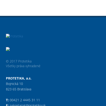
© 2017 Protetika
Všetky práva vyhradené
PROTETIKA, a.s.
Bojnická 10
823 65 Bratislava
T:
00421 2 4445 31 11
E:
sekretariat@protetika.sk