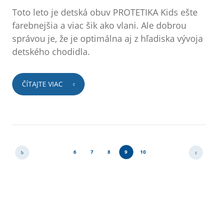
Toto leto je detská obuv PROTETIKA Kids ešte
farebnejšia a viac šik ako vlani. Ale dobrou
správou je, že je optimálna aj z hľadiska vývoja
detského chodidla.
ČÍTAJTE VIAC
6
7
8
9
10