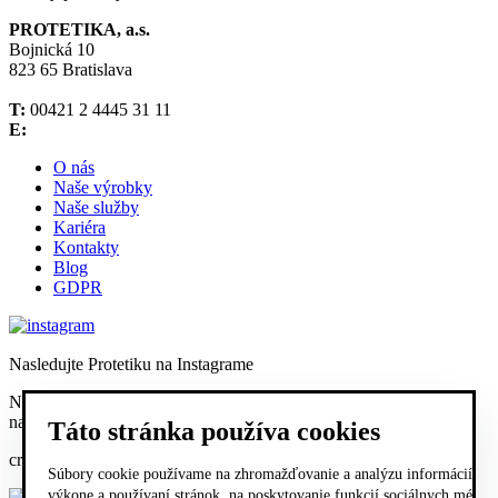
PROTETIKA, a.s.
Bojnická 10
823 65 Bratislava
T:
00421 2 4445 31 11
E:
O nás
Naše výrobky
Naše služby
Kariéra
Kontakty
Blog
GDPR
Nasledujte Protetiku na Instagrame
Nasledujte Protetiku
na Facebooku
Táto stránka používa cookies
created by:
Súbory cookie používame na zhromažďovanie a analýzu informácií o
výkone a používaní stránok, na poskytovanie funkcií sociálnych médií