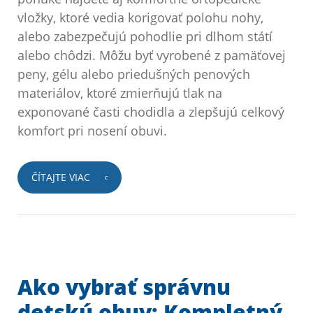
vložky, ktoré vedia korigovať polohu nohy,
alebo zabezpečujú pohodlie pri dlhom státí
alebo chôdzi. Môžu byť vyrobené z pamäťovej
peny, gélu alebo priedušných penových
materiálov, ktoré zmierňujú tlak na
exponované časti chodidla a zlepšujú celkový
komfort pri nosení obuvi.
ČÍTAJTE VIAC
Ako vybrať správnu
detskú obuv: Kompletný