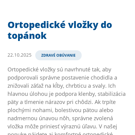
Ortopedické vložky do
topánok
22.10.2025
ZDRAVÉ OBÚVANIE
Ortopedické vložky sú navrhnuté tak, aby
podporovali správne postavenie chodidla a
znižovali záťaž na kĺby, chrbticu a svaly. Ich
hlavnou úlohou je podpora klenby, stabilizácia
päty a tlmenie nárazov pri chôdzi. Ak trpíte
plochými nohami, bolestivou pätou alebo
nadmernou únavou nôh, správne zvolená
vložka môže priniesť výraznú úľavu. V našej
ponuke nájdete aj komfortné ortopedické